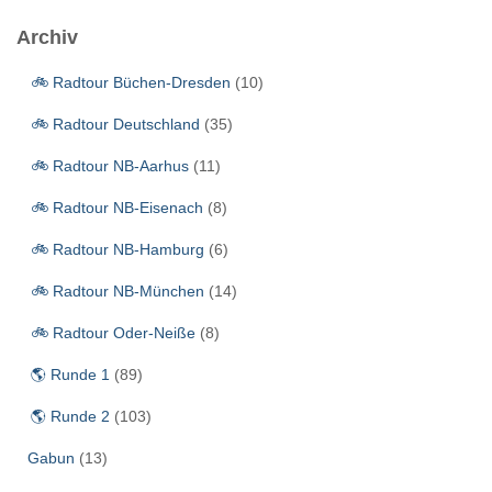
e
Archiv
n
n
🚲 Radtour Büchen-Dresden
(10)
a
c
🚲 Radtour Deutschland
(35)
h
:
🚲 Radtour NB-Aarhus
(11)
🚲 Radtour NB-Eisenach
(8)
🚲 Radtour NB-Hamburg
(6)
🚲 Radtour NB-München
(14)
🚲 Radtour Oder-Neiße
(8)
🌎 Runde 1
(89)
🌎 Runde 2
(103)
Gabun
(13)