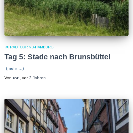
🚲 RADTOUR NB-HAMBURG
Tag 5: Stade nach Brunsbüttel
(mehr …)
Von
rori
, vor
2 Jahren