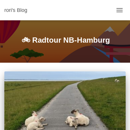
rori's Blog
NAVIG
UMSC
🚲 Radtour NB-Hamburg