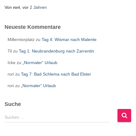
Von
rori
, vor
2 Jahren
Neueste Kommentare
Millerntorplatz
zu
Tag 4: Wismar nach Malente
Til
zu
Tag 1: Neubrandenburg nach Zarrentin
Icke
zu
„Normaler“ Urlaub
rori
zu
Tag 7: Bad Schlema nach Bad Elster
rori
zu
„Normaler“ Urlaub
Suche
S
Suchen …
u
c
h