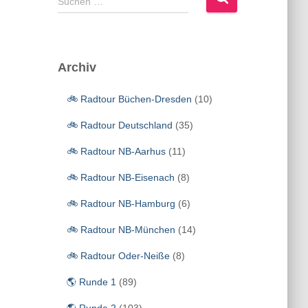
Suchen …
u
c
h
e
Archiv
n
n
🚲 Radtour Büchen-Dresden
(10)
a
c
🚲 Radtour Deutschland
(35)
h
:
🚲 Radtour NB-Aarhus
(11)
🚲 Radtour NB-Eisenach
(8)
🚲 Radtour NB-Hamburg
(6)
🚲 Radtour NB-München
(14)
🚲 Radtour Oder-Neiße
(8)
🌎 Runde 1
(89)