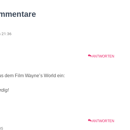
mmentare
m 21:36
ANTWORTEN
t aus dem Film Wayne’s World ein:
rdig!
ANTWORTEN
05