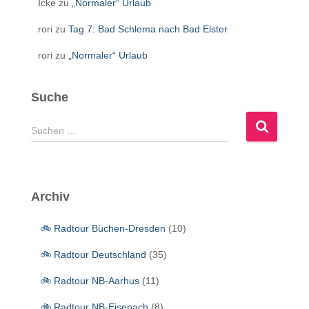
Icke
zu
„Normaler“ Urlaub
rori
zu
Tag 7: Bad Schlema nach Bad Elster
rori
zu
„Normaler“ Urlaub
Suche
S
Suchen …
u
c
h
e
Archiv
n
n
🚲 Radtour Büchen-Dresden
(10)
a
c
🚲 Radtour Deutschland
(35)
h
:
🚲 Radtour NB-Aarhus
(11)
🚲 Radtour NB-Eisenach
(8)