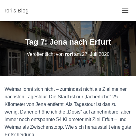
rori's Blog
N
A
V
I
G
Tag 7: Jena nach Erfurt
A
T
Veröffentlicht von
rori
am
27. Juli 2020
I
O
N
U
M
S
Weimar lohnt sich nicht – zumindest nicht als Ziel meiner
C
H
nächsten Tagestour. Die Stadt ist nur „lächerliche“ 25
A
Kilometer von Jena entfernt. Als Tagestour ist das zu
L
wenig. Daher erhöhe ich die „Dosis“ auf annehmbare, aber
T
immer noch entspannte 54 Kilometer mit Ziel Erfurt – und
E
N
Weimar als Zwischenstopp. Wie sich herausstellt eine gute
Entscheidung.