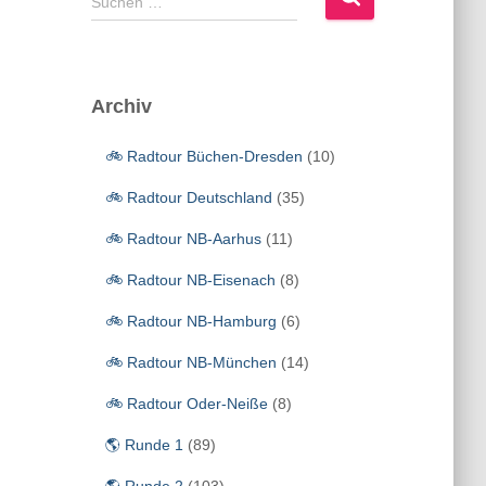
Suchen …
u
c
h
e
Archiv
n
n
🚲 Radtour Büchen-Dresden
(10)
a
c
🚲 Radtour Deutschland
(35)
h
:
🚲 Radtour NB-Aarhus
(11)
🚲 Radtour NB-Eisenach
(8)
🚲 Radtour NB-Hamburg
(6)
🚲 Radtour NB-München
(14)
🚲 Radtour Oder-Neiße
(8)
🌎 Runde 1
(89)