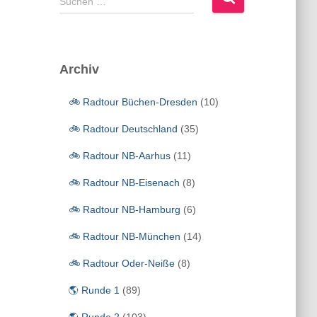
Suchen …
u
c
h
e
Archiv
n
n
🚲 Radtour Büchen-Dresden
(10)
a
c
🚲 Radtour Deutschland
(35)
h
:
🚲 Radtour NB-Aarhus
(11)
🚲 Radtour NB-Eisenach
(8)
🚲 Radtour NB-Hamburg
(6)
🚲 Radtour NB-München
(14)
🚲 Radtour Oder-Neiße
(8)
🌎 Runde 1
(89)