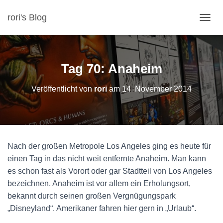
rori's Blog
N
A
V
I
G
Tag 70: Anaheim
A
T
Veröffentlicht von
rori
am
14. November 2014
I
O
N
U
M
S
Nach der großen Metropole Los Angeles ging es heute für
C
H
einen Tag in das nicht weit entfernte Anaheim. Man kann
A
es schon fast als Vorort oder gar Stadtteil von Los Angeles
L
bezeichnen. Anaheim ist vor allem ein Erholungsort,
T
bekannt durch seinen großen Vergnügungspark
E
N
„Disneyland“. Amerikaner fahren hier gern in „Urlaub“.