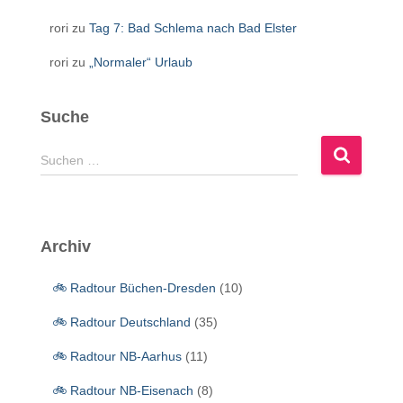
rori
zu
Tag 7: Bad Schlema nach Bad Elster
rori
zu
„Normaler“ Urlaub
Suche
S
Suchen …
u
c
h
e
Archiv
n
n
🚲 Radtour Büchen-Dresden
(10)
a
c
🚲 Radtour Deutschland
(35)
h
:
🚲 Radtour NB-Aarhus
(11)
🚲 Radtour NB-Eisenach
(8)