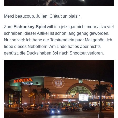
Merci beaucoup, Julien. C’était un plaisir.
Zum
Eishockey-Spiel
will ich jetzt gar nicht mehr allzu viel
schreiben, dieser Artikel ist schon lang genug geworden.
Nur so viel: Ich habe die Torsirene ein paar Mal gehört. Ich
liebe dieses Nebelhorn! Am Ende hat es aber nichts
genützt, die Ducks haben 3:4 nach Shootout verloren.