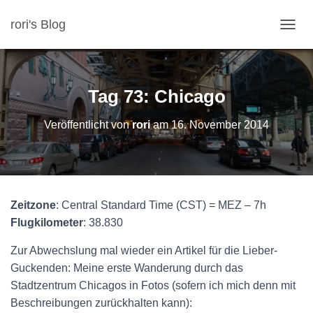
rori's Blog
N
A
V
I
G
Tag 73: Chicago
A
T
Veröffentlicht von
rori
am
16. November 2014
I
O
N
U
M
S
Zeitzone
: Central Standard Time (CST) = MEZ – 7h
C
H
Flugkilometer
: 38.830
A
L
Zur Abwechslung mal wieder ein Artikel für die Lieber-
T
Guckenden: Meine erste Wanderung durch das
E
Stadtzentrum Chicagos in Fotos (sofern ich mich denn mit
N
Beschreibungen zurückhalten kann):