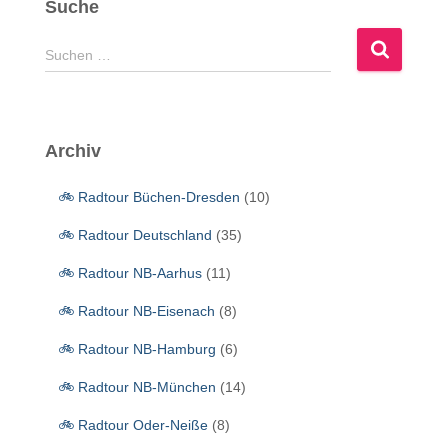
Suche
S
Suchen …
u
c
h
e
Archiv
n
n
🚲 Radtour Büchen-Dresden
(10)
a
c
🚲 Radtour Deutschland
(35)
h
:
🚲 Radtour NB-Aarhus
(11)
🚲 Radtour NB-Eisenach
(8)
🚲 Radtour NB-Hamburg
(6)
🚲 Radtour NB-München
(14)
🚲 Radtour Oder-Neiße
(8)