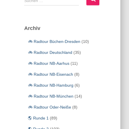
Suchen …
u
c
h
e
Archiv
n
n
🚲 Radtour Büchen-Dresden
(10)
a
c
🚲 Radtour Deutschland
(35)
h
:
🚲 Radtour NB-Aarhus
(11)
🚲 Radtour NB-Eisenach
(8)
🚲 Radtour NB-Hamburg
(6)
🚲 Radtour NB-München
(14)
🚲 Radtour Oder-Neiße
(8)
🌎 Runde 1
(89)