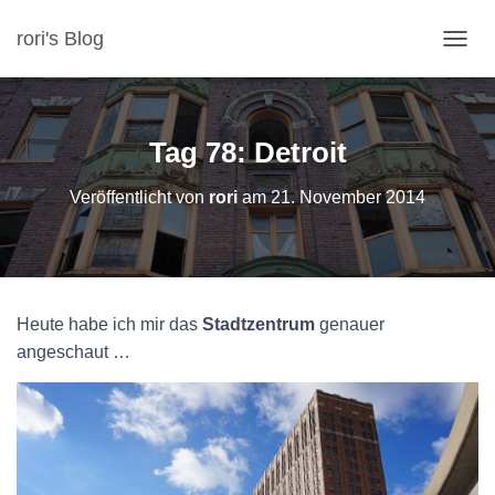
rori's Blog
N
A
V
I
G
Tag 78: Detroit
A
T
Veröffentlicht von
rori
am
21. November 2014
I
O
N
U
M
S
Heute habe ich mir das
Stadtzentrum
genauer
C
H
angeschaut …
A
L
T
E
N