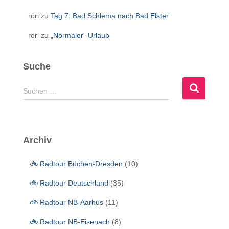
rori
zu
Tag 7: Bad Schlema nach Bad Elster
rori
zu
„Normaler“ Urlaub
Suche
S
Suchen …
u
c
h
e
Archiv
n
n
🚲 Radtour Büchen-Dresden
(10)
a
c
🚲 Radtour Deutschland
(35)
h
:
🚲 Radtour NB-Aarhus
(11)
🚲 Radtour NB-Eisenach
(8)