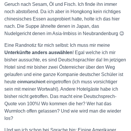
Geruch nach Sesam, Öl und Fisch. Ich finde ihn immer
noch abstoßend. Da ich aber in Hongkong kein richtiges
chinesisches Essen ausprobiert hatte, holte ich das hier
nach. Die Suppe ähnelte denen in Japan, das
Nudelgericht denen im Asia-Imbiss in Neubrandenburg 😉
Eine Randnotiz für mich selbst: Ich muss mir meine
Unterkünfte
anders auswählen
! Egal welche ich mir
bisher aussuchte, es sind Deutschsprachler da! Im jetzigen
Hotel sind mir bisher zwei Österreicher über den Weg
gelaufen und eine ganze Kompanie deutscher Schüler ist
heute
einmarschiert
eingetroffen (ich muss vorsichtiger
sein mit meiner Wortwahl). Andere Hotelgäste habe ich
bisher nicht getroffen. Das macht eine Deutschsprech-
Quote von 100%! Wo kommen die her? Wer hat das
Wurmloch offen gelassen? Und wie wird man die wieder
los?
Und wo ich schon bei Sprache bin: Einige Amerikaner