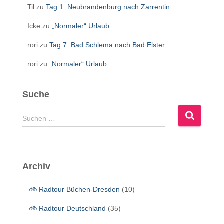
Til
zu
Tag 1: Neubrandenburg nach Zarrentin
Icke
zu
„Normaler“ Urlaub
rori
zu
Tag 7: Bad Schlema nach Bad Elster
rori
zu
„Normaler“ Urlaub
Suche
S
Suchen …
u
c
h
e
Archiv
n
n
🚲 Radtour Büchen-Dresden
(10)
a
c
🚲 Radtour Deutschland
(35)
h