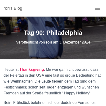
rori's Blog
N
A
V
I
G
Tag 90: Philadelphia
A
T
Veröffentlicht von
rori
am
3. Dezember 2014
I
O
N
U
M
S
Heute ist
Thanksgiving
. Mir war gar nicht bewusst, dass
C
H
der Feiertag in den USA eine fast so große Bedeutung hat
A
wie Weihnachten. Die Leute fiebern dem Tag (und dem
L
Festschmaus) schon seit Tagen entgegen und wünschen
T
Fremden auf der Straße freundlich “ Happy Holiday“.
E
N
Beim Frühstück belehrte mich der dudelnde Fernseher,