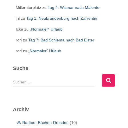
Millerntorplatz
zu
Tag 4: Wismar nach Malente
Til
zu
Tag 1: Neubrandenburg nach Zarrentin
Icke
zu
„Normaler“ Urlaub
rori
zu
Tag 7: Bad Schlema nach Bad Elster
rori
zu
„Normaler“ Urlaub
Suche
S
Suchen …
u
c
h
e
Archiv
n
n
🚲 Radtour Büchen-Dresden
(10)
a