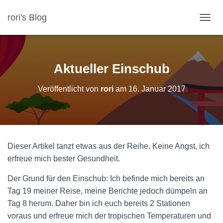
rori's Blog
N
A
V
I
G
Aktueller Einschub
A
T
Veröffentlicht von
rori
am
16. Januar 2017
I
O
N
U
M
S
Dieser Artikel tanzt etwas aus der Reihe. Keine Angst, ich
C
H
erfreue mich bester Gesundheit.
A
L
Der Grund für den Einschub: Ich befinde mich bereits an
T
Tag 19 meiner Reise, meine Berichte jedoch dümpeln an
E
Tag 8 herum. Daher bin ich euch bereits 2 Stationen
N
voraus und erfreue mich der tropischen Temperaturen und