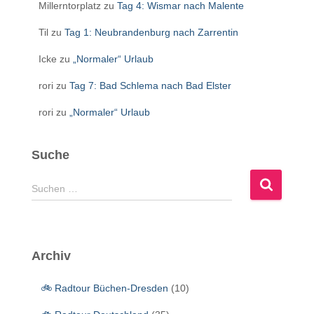
Millerntorplatz
zu
Tag 4: Wismar nach Malente
Til
zu
Tag 1: Neubrandenburg nach Zarrentin
Icke
zu
„Normaler“ Urlaub
rori
zu
Tag 7: Bad Schlema nach Bad Elster
rori
zu
„Normaler“ Urlaub
Suche
S
Suchen …
u
c
h
e
Archiv
n
n
🚲 Radtour Büchen-Dresden
(10)
a
c