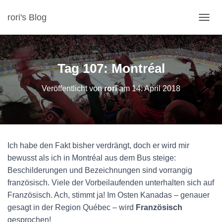
rori's Blog
N
A
V
I
G
Tag 107: Montréal
A
T
Veröffentlicht von
rori
am
14. April 2018
I
O
N
U
M
S
Ich habe den Fakt bisher verdrängt, doch er wird mir
C
H
bewusst als ich in Montréal aus dem Bus steige:
A
Beschilderungen und Bezeichnungen sind vorrangig
L
französisch. Viele der Vorbeilaufenden unterhalten sich auf
T
Französisch. Ach, stimmt ja! Im Osten Kanadas – genauer
E
N
gesagt in der Region Québec – wird
Französisch
gesprochen!