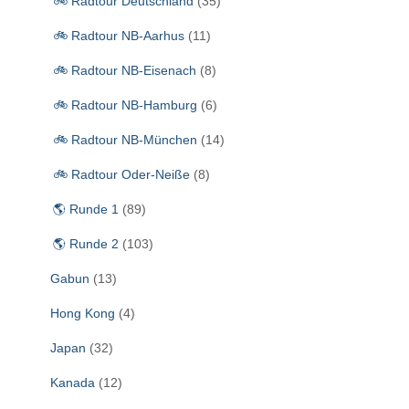
🚲 Radtour Deutschland
(35)
h
:
🚲 Radtour NB-Aarhus
(11)
🚲 Radtour NB-Eisenach
(8)
🚲 Radtour NB-Hamburg
(6)
🚲 Radtour NB-München
(14)
🚲 Radtour Oder-Neiße
(8)
🌎 Runde 1
(89)
🌎 Runde 2
(103)
Gabun
(13)
Hong Kong
(4)
Japan
(32)
Kanada
(12)