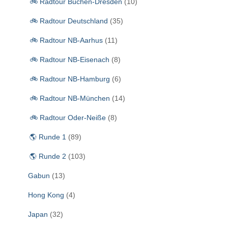
🚲 Radtour Büchen-Dresden
(10)
a
c
🚲 Radtour Deutschland
(35)
h
:
🚲 Radtour NB-Aarhus
(11)
🚲 Radtour NB-Eisenach
(8)
🚲 Radtour NB-Hamburg
(6)
🚲 Radtour NB-München
(14)
🚲 Radtour Oder-Neiße
(8)
🌎 Runde 1
(89)
🌎 Runde 2
(103)
Gabun
(13)
Hong Kong
(4)
Japan
(32)