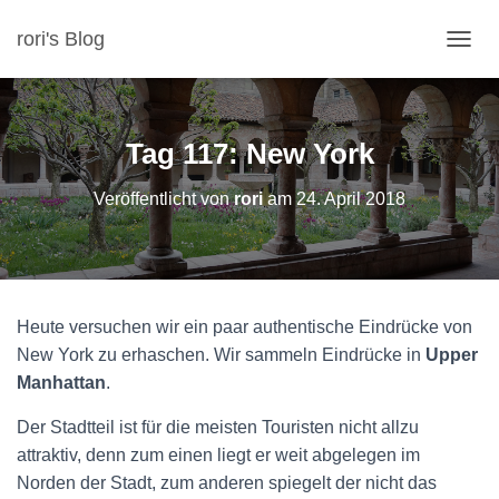
rori's Blog
N
A
V
I
G
Tag 117: New York
A
T
Veröffentlicht von
rori
am
24. April 2018
I
O
N
U
M
S
Heute versuchen wir ein paar authentische Eindrücke von
C
H
New York zu erhaschen. Wir sammeln Eindrücke in
Upper
A
Manhattan
.
L
T
Der Stadtteil ist für die meisten Touristen nicht allzu
E
attraktiv, denn zum einen liegt er weit abgelegen im
N
Norden der Stadt, zum anderen spiegelt der nicht das