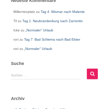
Neueste Kommentare
Millerntorplatz
zu
Tag 4: Wismar nach Malente
Til
zu
Tag 1: Neubrandenburg nach Zarrentin
Icke
zu
„Normaler“ Urlaub
rori
zu
Tag 7: Bad Schlema nach Bad Elster
rori
zu
„Normaler“ Urlaub
Suche
S
Suchen …
u
c
h
e
Archiv
n
n