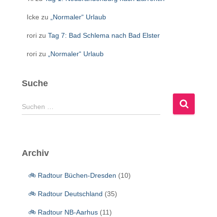
Icke
zu
„Normaler“ Urlaub
rori
zu
Tag 7: Bad Schlema nach Bad Elster
rori
zu
„Normaler“ Urlaub
Suche
S
Suchen …
u
c
h
e
Archiv
n
n
🚲 Radtour Büchen-Dresden
(10)
a
c
🚲 Radtour Deutschland
(35)
h
:
🚲 Radtour NB-Aarhus
(11)