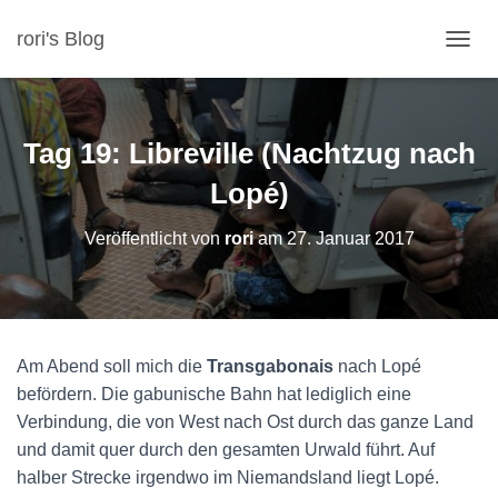
rori's Blog
N
A
V
I
G
Tag 19: Libreville (Nachtzug nach
A
T
Lopé)
I
O
Veröffentlicht von
rori
am
27. Januar 2017
N
U
M
S
C
H
Am Abend soll mich die
Transgabonais
nach Lopé
A
befördern. Die gabunische Bahn hat lediglich eine
L
T
Verbindung, die von West nach Ost durch das ganze Land
E
und damit quer durch den gesamten Urwald führt. Auf
N
halber Strecke irgendwo im Niemandsland liegt Lopé.