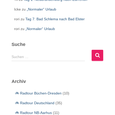
Icke
zu
„Normaler“ Urlaub
rori
zu
Tag 7: Bad Schlema nach Bad Elster
rori
zu
„Normaler“ Urlaub
Suche
S
Suchen …
u
c
h
e
Archiv
n
n
🚲 Radtour Büchen-Dresden
(10)
a
c
🚲 Radtour Deutschland
(35)
h
:
🚲 Radtour NB-Aarhus
(11)