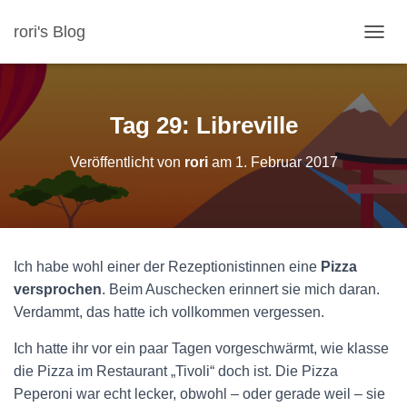
rori's Blog
N
A
V
I
G
Tag 29: Libreville
A
T
Veröffentlicht von
rori
am
1. Februar 2017
I
O
N
U
M
S
Ich habe wohl einer der Rezeptionistinnen eine
Pizza
C
H
versprochen
. Beim Auschecken erinnert sie mich daran.
A
Verdammt, das hatte ich vollkommen vergessen.
L
T
Ich hatte ihr vor ein paar Tagen vorgeschwärmt, wie klasse
E
die Pizza im Restaurant „Tivoli“ doch ist. Die Pizza
N
Peperoni war echt lecker, obwohl – oder gerade weil – sie