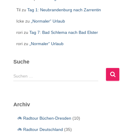
Til
zu
Tag 1: Neubrandenburg nach Zarrentin
Icke
zu
„Normaler“ Urlaub
rori
zu
Tag 7: Bad Schlema nach Bad Elster
rori
zu
„Normaler“ Urlaub
Suche
S
Suchen …
u
c
h
e
Archiv
n
n
🚲 Radtour Büchen-Dresden
(10)
a
c
🚲 Radtour Deutschland
(35)
h