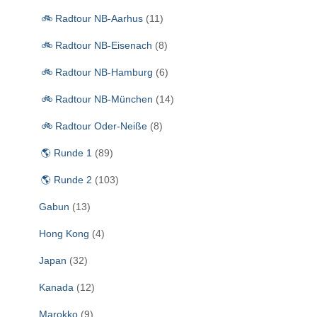
:
🚲 Radtour NB-Aarhus
(11)
🚲 Radtour NB-Eisenach
(8)
🚲 Radtour NB-Hamburg
(6)
🚲 Radtour NB-München
(14)
🚲 Radtour Oder-Neiße
(8)
🌎 Runde 1
(89)
🌎 Runde 2
(103)
Gabun
(13)
Hong Kong
(4)
Japan
(32)
Kanada
(12)
Marokko
(9)