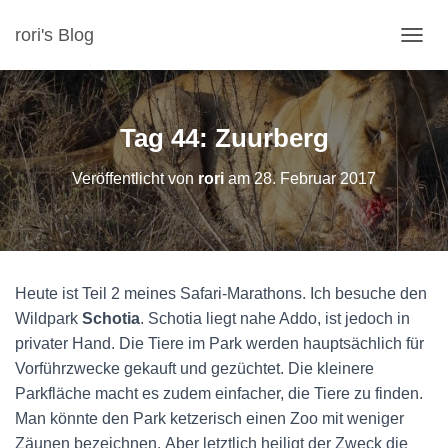
rori's Blog
N
A
V
I
G
Tag 44: Zuurberg
A
T
Veröffentlicht von
rori
am
28. Februar 2017
I
O
N
U
M
S
Heute ist Teil 2 meines Safari-Marathons. Ich besuche den
C
H
Wildpark
Schotia
. Schotia liegt nahe Addo, ist jedoch in
A
privater Hand. Die Tiere im Park werden hauptsächlich für
L
Vorführzwecke gekauft und gezüchtet. Die kleinere
T
Parkfläche macht es zudem einfacher, die Tiere zu finden.
E
N
Man könnte den Park ketzerisch einen Zoo mit weniger
Zäunen bezeichnen. Aber letztlich heiligt der Zweck die