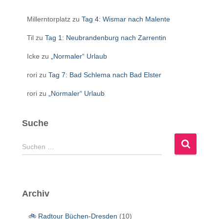
Millerntorplatz
zu
Tag 4: Wismar nach Malente
Til
zu
Tag 1: Neubrandenburg nach Zarrentin
Icke
zu
„Normaler“ Urlaub
rori
zu
Tag 7: Bad Schlema nach Bad Elster
rori
zu
„Normaler“ Urlaub
Suche
S
Suchen …
u
c
h
e
Archiv
n
n
🚲 Radtour Büchen-Dresden
(10)
a