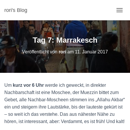
rori's Blog
N
A
V
I
G
Tag 7: Marrakesch
A
T
Veröffentlicht von
rori
am
11. Januar 2017
I
O
N
U
M
S
Um
kurz vor 6 Uhr
werde ich geweckt, in direkter
C
H
Nachbarschaft ist eine Moschee, der Muezzin bittet zum
A
Gebet, alle Nachbar-Moscheen stimmen ins „Allahu Akbar“
L
ein und steigern ihre Lautstärke, bis der lauteste gekürt ist
T
– so weit ich das verstehe. Das aus nähester Nähe zu
E
N
hören, ist interessant, aber: Verdammt, es ist früh! Und kalt!