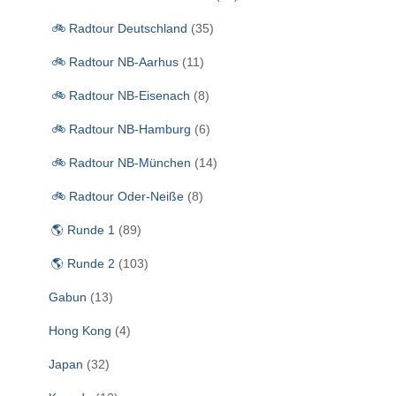
c
🚲 Radtour Deutschland
(35)
h
:
🚲 Radtour NB-Aarhus
(11)
🚲 Radtour NB-Eisenach
(8)
🚲 Radtour NB-Hamburg
(6)
🚲 Radtour NB-München
(14)
🚲 Radtour Oder-Neiße
(8)
🌎 Runde 1
(89)
🌎 Runde 2
(103)
Gabun
(13)
Hong Kong
(4)
Japan
(32)