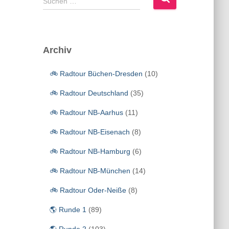
Suchen …
u
c
h
e
Archiv
n
n
🚲 Radtour Büchen-Dresden
(10)
a
c
🚲 Radtour Deutschland
(35)
h
:
🚲 Radtour NB-Aarhus
(11)
🚲 Radtour NB-Eisenach
(8)
🚲 Radtour NB-Hamburg
(6)
🚲 Radtour NB-München
(14)
🚲 Radtour Oder-Neiße
(8)
🌎 Runde 1
(89)