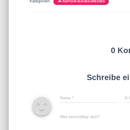
Kategorien:
🚲 RADTOUR BÜCHEN-DRESDEN
0 Ko
Schreibe e
Name
*
E-
Was beschäftigt dich?