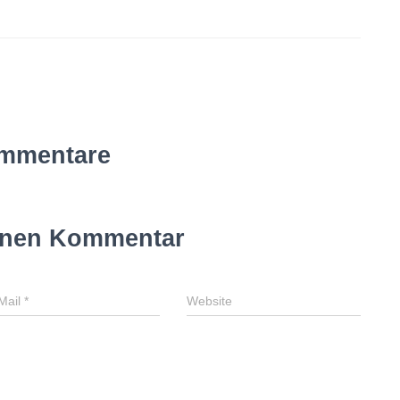
mmentare
inen Kommentar
Mail
*
Website