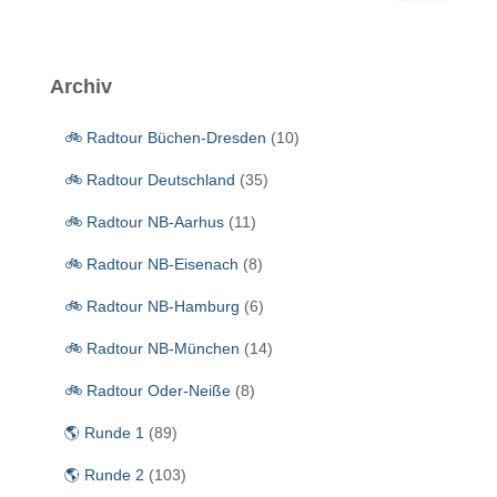
c
h
e
Archiv
n
n
🚲 Radtour Büchen-Dresden
(10)
a
c
🚲 Radtour Deutschland
(35)
h
:
🚲 Radtour NB-Aarhus
(11)
🚲 Radtour NB-Eisenach
(8)
🚲 Radtour NB-Hamburg
(6)
🚲 Radtour NB-München
(14)
🚲 Radtour Oder-Neiße
(8)
🌎 Runde 1
(89)
🌎 Runde 2
(103)