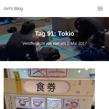
rori's Blog
N
A
V
I
G
Tag 91: Tokio
A
T
Veröffentlicht von
rori
am
2. Mai 2017
I
O
N
U
M
S
C
H
A
L
T
E
N