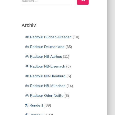
Suchen …
u
c
h
e
Archiv
n
n
🚲 Radtour Büchen-Dresden
(10)
a
c
🚲 Radtour Deutschland
(35)
h
:
🚲 Radtour NB-Aarhus
(11)
🚲 Radtour NB-Eisenach
(8)
🚲 Radtour NB-Hamburg
(6)
🚲 Radtour NB-München
(14)
🚲 Radtour Oder-Neiße
(8)
🌎 Runde 1
(89)