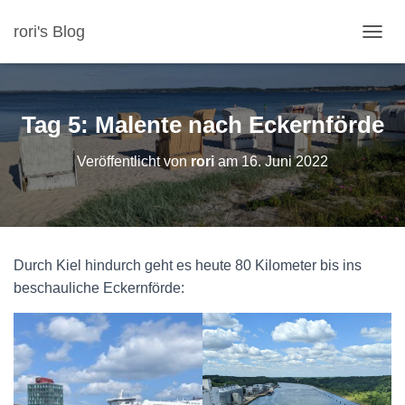
rori's Blog
N
A
V
I
G
Tag 5: Malente nach Eckernförde
A
T
Veröffentlicht von
rori
am
16. Juni 2022
I
O
N
U
M
S
Durch Kiel hindurch geht es heute 80 Kilometer bis ins
C
H
beschauliche Eckernförde:
A
L
T
E
N