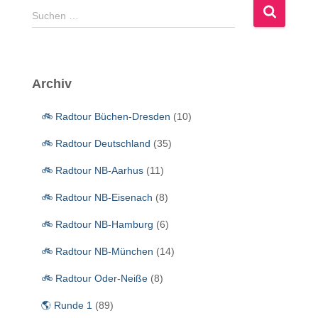
S
Suchen …
u
c
h
e
Archiv
n
n
🚲 Radtour Büchen-Dresden
(10)
a
c
🚲 Radtour Deutschland
(35)
h
:
🚲 Radtour NB-Aarhus
(11)
🚲 Radtour NB-Eisenach
(8)
🚲 Radtour NB-Hamburg
(6)
🚲 Radtour NB-München
(14)
🚲 Radtour Oder-Neiße
(8)
🌎 Runde 1
(89)